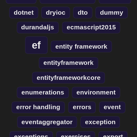
dotnet
dryioc
dto
dummy
durandaljs
ecmascript2015
ef
entity framework
entityframework
entityframeworkcore
enumerations
environment
error handling
errors
event
eventaggregator
exception
exceptions
exercises
export