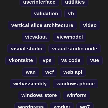
userinterface
utitlities
validation
vb
vertical slice architecture
video
viewdata
viewmodel
visual studio
visual studio code
vkontakte
vps
vs code
vue
wan
wcf
web api
webassembly
windows phone
windows store
winform
wordpress
worker
wp7