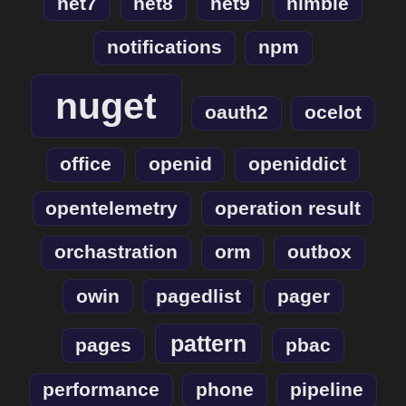
net7
net8
net9
nimble
notifications
npm
nuget
oauth2
ocelot
office
openid
openiddict
opentelemetry
operation result
orchastration
orm
outbox
owin
pagedlist
pager
pattern
pages
pbac
performance
phone
pipeline