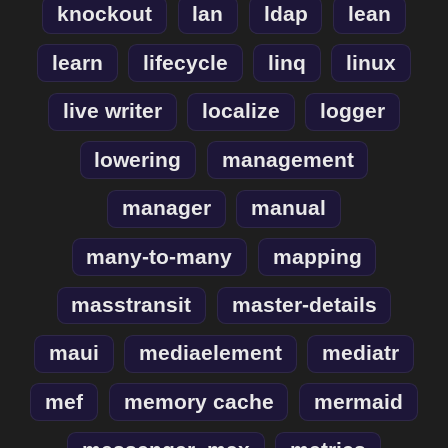
knockout
lan
ldap
lean
learn
lifecycle
linq
linux
live writer
localize
logger
lowering
management
manager
manual
many-to-many
mapping
masstransit
master-details
maui
mediaelement
mediatr
mef
memory cache
mermaid