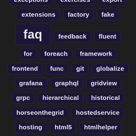
extensions
factory
fake
faq
feedback
fluent
for
foreach
framework
frontend
func
git
globalize
grafana
graphql
gridview
grpc
hierarchical
historical
horseonthegrid
hostedservice
hosting
html5
htmlhelper