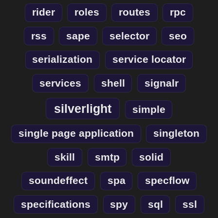
rider
roles
routes
rpc
rss
sape
selector
seo
serialization
service locator
services
shell
signalr
silverlight
simple
single page application
singleton
skill
smtp
solid
soundeffect
spa
specflow
specifications
spy
sql
ssl