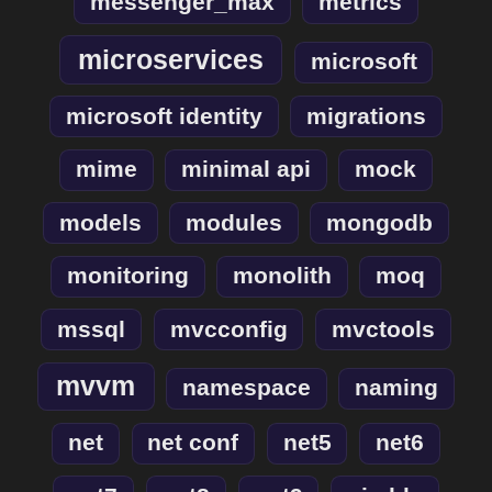
messenger_max
metrics
microservices
microsoft
microsoft identity
migrations
mime
minimal api
mock
models
modules
mongodb
monitoring
monolith
moq
mssql
mvcconfig
mvctools
mvvm
namespace
naming
net
net conf
net5
net6