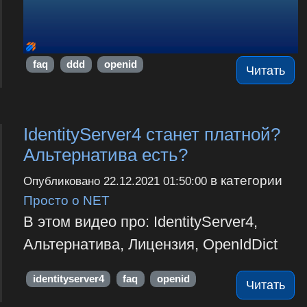
faq
ddd
openid
Читать
IdentityServer4 станет платной?
Альтернатива есть?
в категории
Опубликовано
22.12.2021 01:50:00
Просто о NET
В этом видео про: IdentityServer4,
Альтернатива, Лицензия, OpenIdDict
identityserver4
faq
openid
Читать