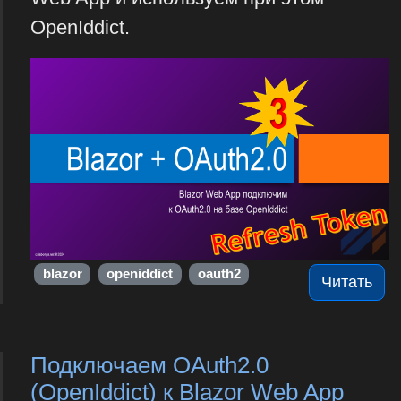
OpenIddict.
blazor
openiddict
oauth2
Читать
Подключаем OAuth2.0
(OpenIddict) к Blazor Web App