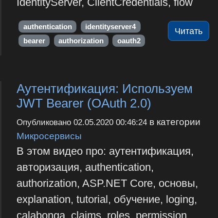
IdentityServer, ClientCredentials, flow
authentication
identityserver4
Читать
bearer
authorization
oauth2
Аутентификация: Используем
JWT Bearer (OAuth 2.0)
в категории
Опубликовано
02.05.2020 00:46:24
Микросервисы
В этом видео про: аутентификация,
авторизация, authentication,
authorization, ASP.NET Core, основы,
explanation, tutorial, обучение, loging,
calabonga, claims, roles, permission,