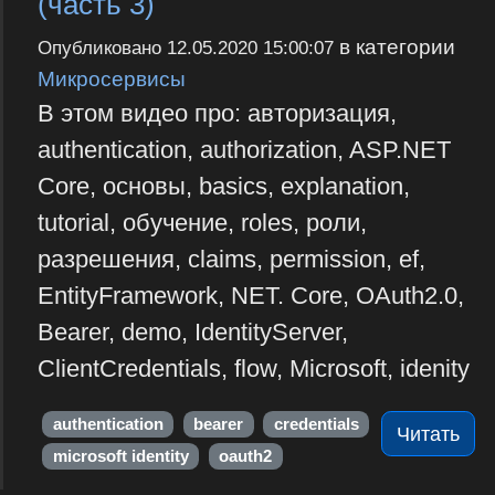
(часть 3)
в категории
Опубликовано
12.05.2020 15:00:07
Микросервисы
В этом видео про: авторизация,
authentication, authorization, ASP.NET
Core, основы, basics, explanation,
tutorial, обучение, roles, роли,
разрешения, claims, permission, ef,
EntityFramework, NET. Core, OAuth2.0,
Bearer, demo, IdentityServer,
ClientCredentials, flow, Microsoft, idenity
authentication
bearer
credentials
Читать
microsoft identity
oauth2