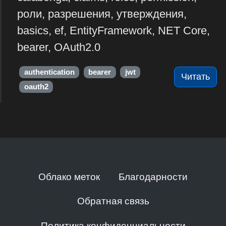
роли, разрешения, утверждения,
basics, ef, EntityFramework, NET Core,
bearer, OAuth2.0
authentication
bearer
jwt
Читать
oauth2
Облако меток
Благодарности
Обратная связь
Политика конфиденциальности