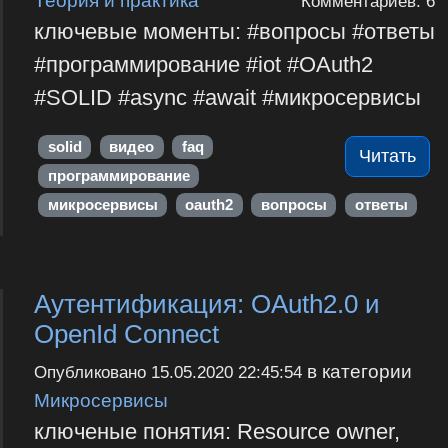
Комментариев: 6
ключевые моменты: #вопросы #ответы
#программирование #iot #OAuth2
#SOLID #async #await #микросервисы
solid
видео
faq
Читать
программирование
микросервисы
oauth2
вопросы
ответы
Аутентификация: OAuth2.0 и
OpenId Connect
в категории
Опубликовано
15.05.2020 22:45:54
Микросервисы
ключеные понятия: Resource owner,