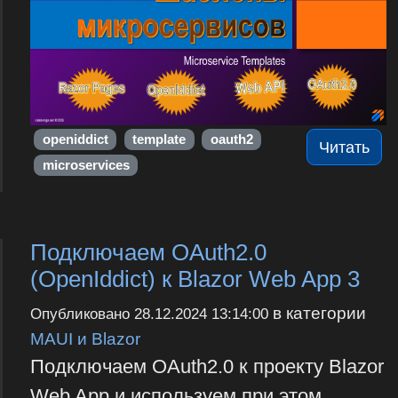
openiddict
template
oauth2
Читать
microservices
Подключаем OAuth2.0
(OpenIddict) к Blazor Web App 3
в категории
Опубликовано
28.12.2024 13:14:00
MAUI и Blazor
Подключаем OAuth2.0 к проекту Blazor
Web App и используем при этом