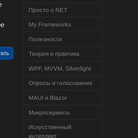
е
Просто о NET
ре
My Frameworks
Полезности
тать
Теория и практика
WPF, MVVM, Silverlight
Опросы и голосования
MAUI и Blazor
Микросервисы
Искусственный
интеллект