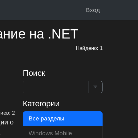
Вход
ание на .NET
Найдено: 1
Поиск
Категории
иев: 2
Все разделы
ии о
.
Windows Mobile