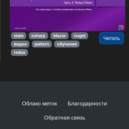
state
csharp
blazor
nuget
Читать
видео
pattern
обучение
redux
Облако меток
Благодарности
Обратная связь