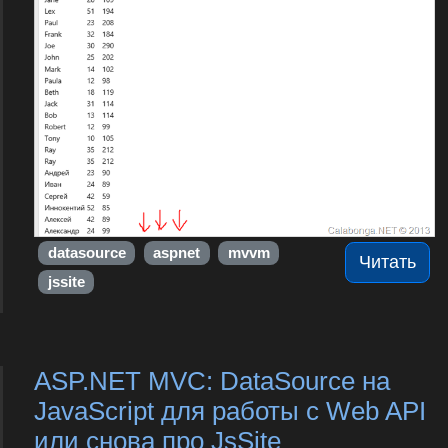
datasource
aspnet
mvvm
Читать
jssite
ASP.NET MVC: DataSource на
JavaScript для работы с Web API
или снова про JsSite