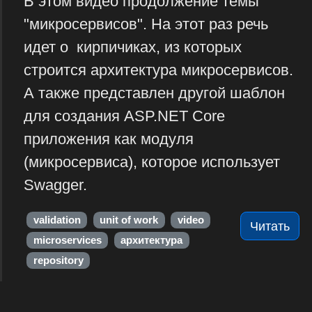
В этом видео продолжение темы
"микросервисов". На этот раз речь
идет о кирпичиках, из которых
строится архитектура микросервисов.
А также представлен другой шаблон
для создания ASP.NET Core
приложения как модуля
(микросервиса), которое использует
Swagger.
validation
unit of work
video
Читать
microservices
архитектура
repository