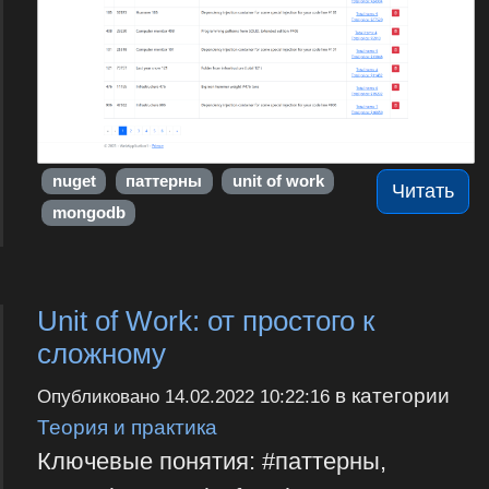
nuget
паттерны
unit of work
Читать
mongodb
Unit of Work: от простого к
сложному
в категории
Опубликовано
14.02.2022 10:22:16
Теория и практика
Ключевые понятия: #паттерны,