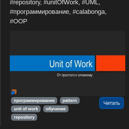
#repository, #unitOfWork, #UML,
#программирование, #calabonga,
#OOP
программирование
pattern
Читать
unit of work
обучение
repository