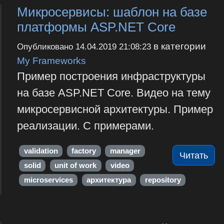
Микросервисы: шаблон на базе
платформы ASP.NET Core
в категории
Опубликовано
14.04.2019 21:08:23
My Frameworks
Пример построения инфраструктуры
на базе ASP.NET Core. Видео на тему
микросервисной архитектуры. Пример
реализации. С примерами.
validation
factory
manager
Читать
solid
unit of work
video
microservices
архитектура
repository