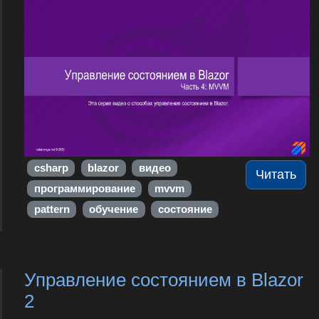
csharp
blazor
видео
Читать
программирование
mvvm
pattern
обучение
состояние
Управление состоянием в Blazor
2