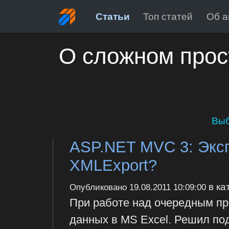
Статьи
Топ статей
Об а
О сложном прос
Выб
ASP.NET MVC 3: Экспо
XMLExport?
в ка
Опубликовано
19.08.2011 10:09:00
При работе над очередным пр
данных в MS Excel. Решил по