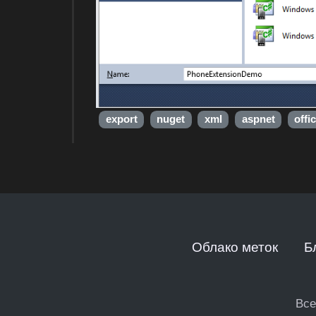
export
nuget
xml
aspnet
offi
Облако меток
Б
Все