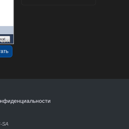
тать
онфиденциальности
C-SA