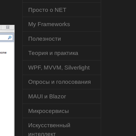
Просто о NET
My Frameworks
Полезности
Теория и практика
WPF, MVVM, Silverlight
Опросы и голосования
MAUI и Blazor
Микросервисы
Искусственный
интеллект