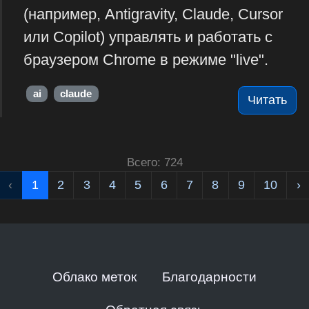
(например, Antigravity, Claude, Cursor
или Copilot) управлять и работать с
браузером Chrome в режиме "live".
ai
claude
Читать
Всего: 724
‹
1
2
3
4
5
6
7
8
9
10
›
Облако меток
Благодарности