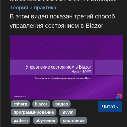
Теория и практика
В этом видео показан третий способ
управления состоянием в Blazor
csharp
blazor
видео
Читать
программирование
mvvm
pattern
обучение
состояние