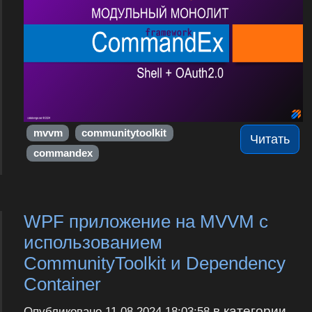
mvvm
communitytoolkit
Читать
commandex
WPF приложение на MVVM с
использованием
CommunityToolkit и Dependency
Container
в категории
Опубликовано
11.08.2024 18:03:58