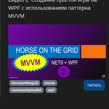
WPF с использованием паттерна
MVVM
horseonthegrid
mvvm
Читать
communitytoolkit
wpf