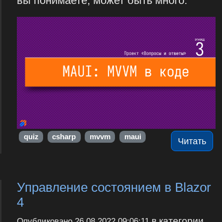
вы понимаете, может быть много.
quiz
csharp
mvvm
maui
Читать
Управление состоянием в Blazor
4
в категории
Опубликовано
26.08.2022 09:06:11