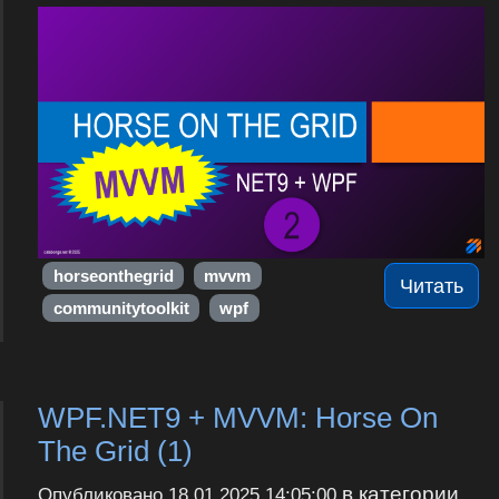
horseonthegrid
mvvm
Читать
communitytoolkit
wpf
WPF.NET9 + MVVM: Horse On
The Grid (1)
в категории
Опубликовано
18.01.2025 14:05:00