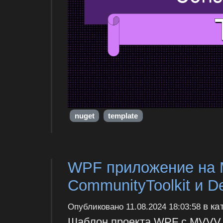
nuget
template
WPF приложение на 
CommunityToolkit и D
в ка
Опубликовано
11.08.2024 18:03:58
Шаблон проекта WPF с MVVV для