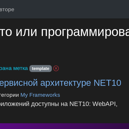
вторе
то или программиров
рана метка
template
ервисной архитектуре NET10
тегории
My Frameworks
риложений доступны на NET10: WebAPI,