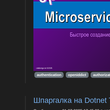
authentication
openiddict
authoriza
Шпаргалка на Dotnet 