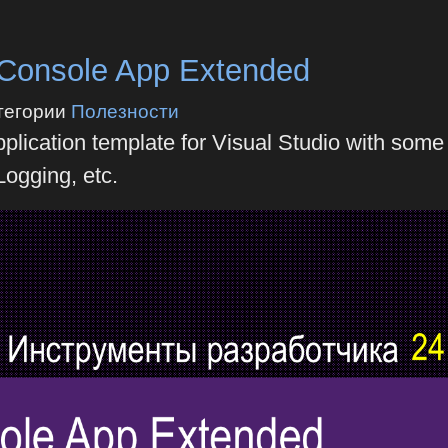
onsole App Extended
тегории
Полезности
lication template for Visual Studio with some
Logging, etc.