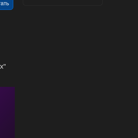
тать
х"