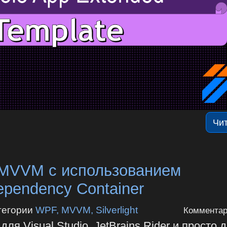
Чи
MVVM с использованием
ependency Container
тегории
WPF, MVVM, Silverlight
Комментар
 Visual Studio, JetBrains Rider и просто 