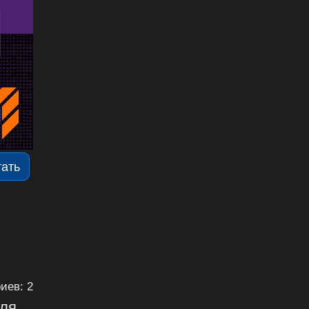
тать
иев: 2
для