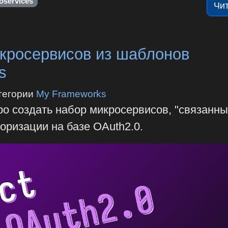
oservices
Чи
кросервисов из шаблонов
s
тегории
My Frameworks
тро создать набор микросервисов, "связанны
оризации на базе OAuth2.0.