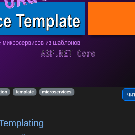
tion
template
microservices
Чи
Templating