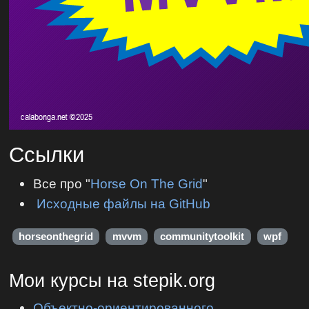
Ссылки
Все про "
Horse On The Grid
"
Исходные файлы на GitHub
horseonthegrid
mvvm
communitytoolkit
wpf
Мои курсы на stepik.org
Объектно-ориентированного