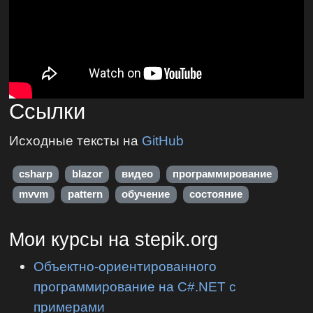
Ссылки
Исходные тексты на
GitHub
csharp
blazor
видео
программирование
mvvm
pattern
обучение
состояние
Мои курсы на stepik.org
Объектно-ориентированного
программирование на C#.NET с
примерами