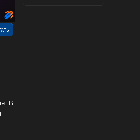
тать
я. В
м