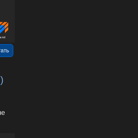
тать
)
не