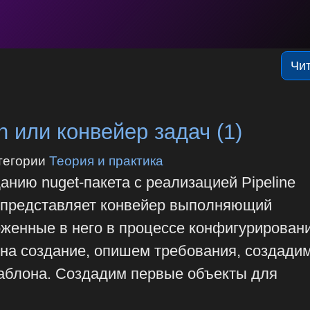
Чи
rn или конвейер задач (1)
тегории
Теория и практика
анию nuget-пакета с реализацией Pipeline
ой представляет конвейер выполняющий
оженные в него в процессе конфигурировани
 на создание, опишем требования, создади
аблона. Создадим первые объекты для