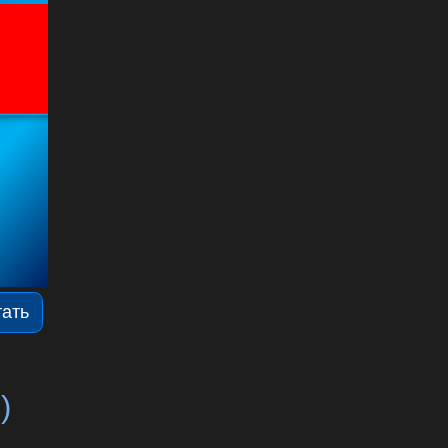
тать
)