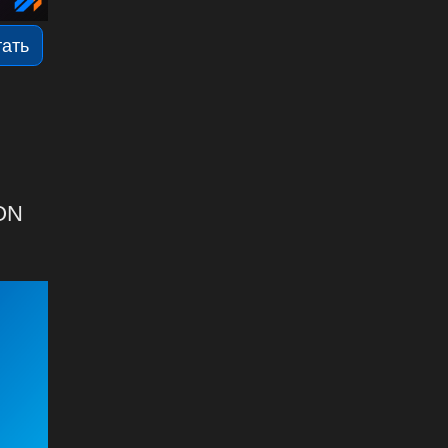
тать
SON