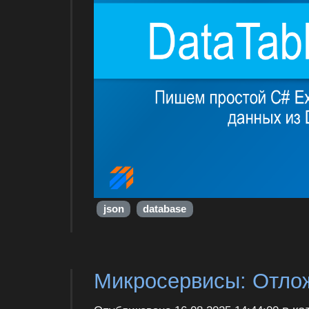
json
database
Микросервисы: Отлож