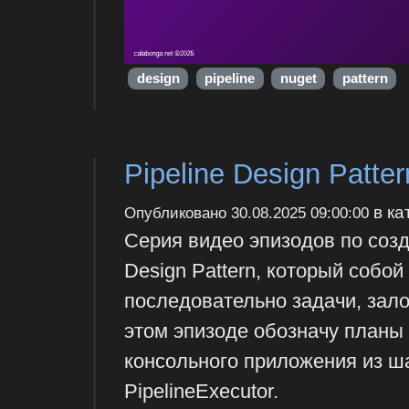
design
pipeline
nuget
pattern
Pipeline Design Patte
в ка
Опубликовано
30.08.2025 09:00:00
Серия видео эпизодов по созд
Design Pattern, который соб
последовательно задачи, зал
этом эпизоде обозначу планы
консольного приложения из ш
PipelineExecutor.