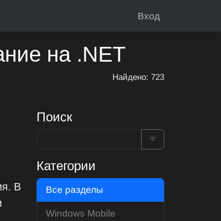
Вход
ание на .NET
Найдено: 723
Поиск
Категории
я. В
Все разделы
м
Windows Mobile