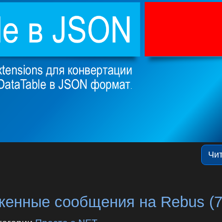
Чи
енные сообщения на Rebus (7