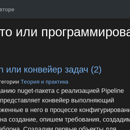
вторе
то или программиров
rn или конвейер задач (2)
тегории
Теория и практика
анию nuget-пакета с реализацией Pipeline
ой представляет конвейер выполняющий
оженные в него в процессе конфигурировани
 на создание, опишем требования, создади
аблона. Создадим первые объекты для