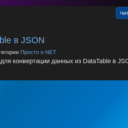
Чи
ble в JSON
тегории
Просто о NET
 для конвертации данных из DataTable в J