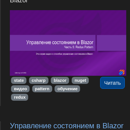
Blazor
state
csharp
blazor
nuget
Читать
видео
pattern
обучение
redux
Управление состоянием в Blazor