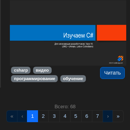
csharp
видео
Читать
программирование
обучение
Всего: 68
«
‹
1
2
3
4
5
6
7
›
»