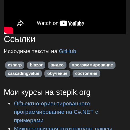
Ссылки
Исходные тексты на
GitHub
csharp
blazor
видео
программирование
cascadingvalue
обучение
состояние
Мои курсы на stepik.org
Объектно-ориентированного
программирование на C#.NET с
примерами
Микросервисная архитектура: плюсы,