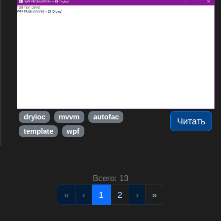
dryioc
mvvm
autofac
Читать
template
wpf
Всего: 13
«
‹
1
2
›
»