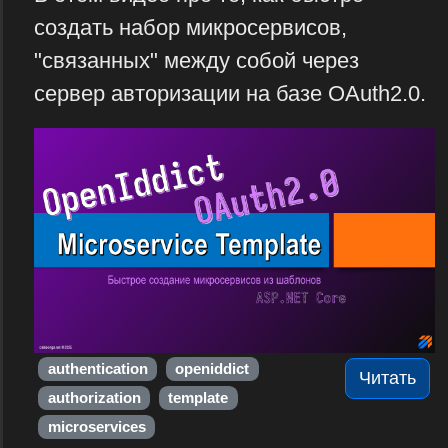
создать набор микросервисов,
"связанных" между собой через
сервер авторизации на базе OAuth2.0.
authentication
openiddict
Читать
authorization
template
microservices