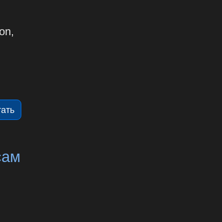
on,
тать
сам