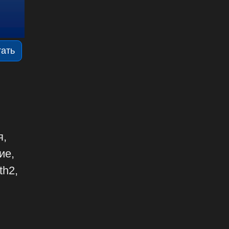
тать
я,
ие,
th2,