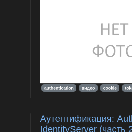
authentication
видео
cookie
tok
Аутентификация: Auth
IdentityServer (часть 