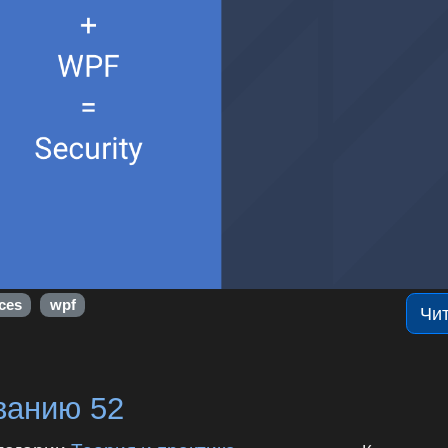
ces
wpf
Чи
ванию 52