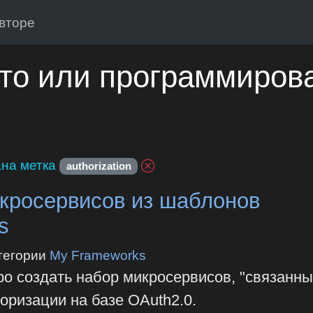
вторе
то или программиров
на метка
authorization
кросервисов из шаблонов
s
тегории
My Frameworks
тро создать набор микросервисов, "связанны
оризации на базе OAuth2.0.