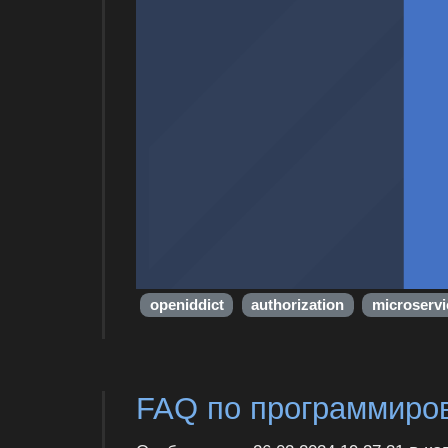
openiddict
authorization
microservi
FAQ по программиро