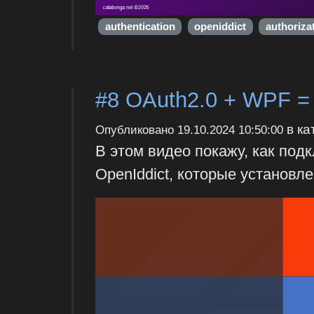
authentication
openiddict
authoriza
#8 OAuth2.0 + WPF = 
в ка
Опубликовано
19.10.2024 10:50:00
В этом видео покажу, как по
OpenIddict, которые установл