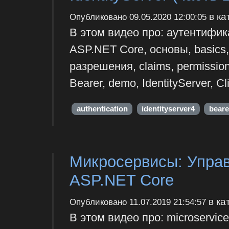
в ка
Опубликовано
09.05.2020 12:00:05
В этом видео про: аутентификац
ASP.NET Core, основы, basics, e
разрешения, claims, permission
Bearer, demo, IdentityServer, Cl
authentication
identityserver4
beare
Микросервисы: Управ
ASP.NET Core
в ка
Опубликовано
11.07.2019 21:54:57
В этом видео про: microservic