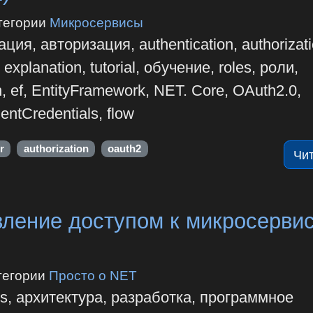
тегории
Микросервисы
ия, авторизация, authentication, authorizati
xplanation, tutorial, обучение, roles, роли,
, ef, EntityFramework, NET. Core, OAuth2.0,
ientCredentials, flow
r
authorization
oauth2
Чи
ление доступом к микросерви
тегории
Просто о NET
es, архитектура, разработка, программное