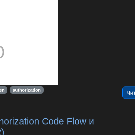
en
authorization
Чи
orization Code Flow и
2)