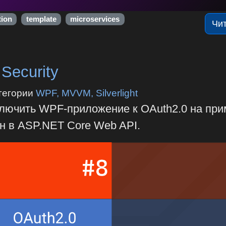
tion
template
microservices
Чи
Security
тегории
WPF, MVVM, Silverlight
дключить WPF-приложение к OAuth2.0 на пр
ен в ASP.NET Core Web API.