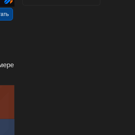
тать
имере