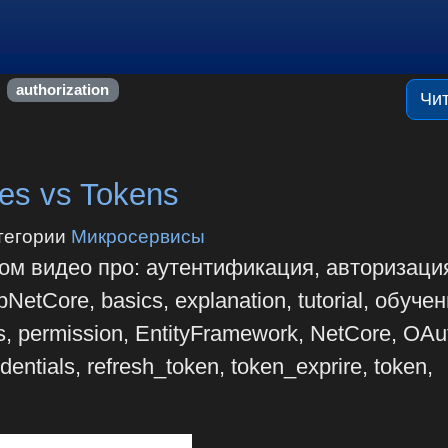
authorization
Чи
ies vs Tokens
тегории
Микросервисы
том видео про: аутентификация, авторизаци
spNetCore, basics, explanation, tutorial, обучен
s, permission, EntityFramework, NetCore, OAu
dentials, refresh_token, token_exprire, token,