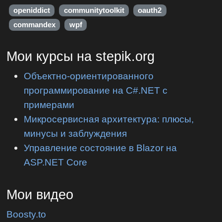
openiddict
communitytoolkit
oauth2
commandex
wpf
Мои курсы на stepik.org
Объектно-ориентированного
программирование на C#.NET с
примерами
Микросервисная архитектура: плюсы,
минусы и заблуждения
Управление состояние в Blazor на
ASP.NET Core
Мои видео
Boosty.to