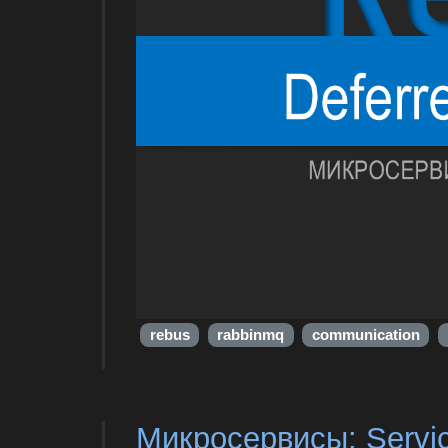
rebus
rabbinmq
communication
Микросервисы: Servic