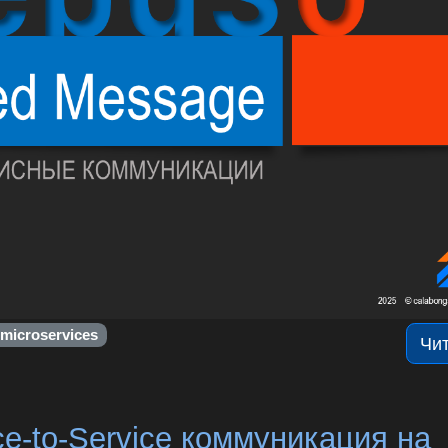
microservices
Чи
e-to-Service коммуникация на