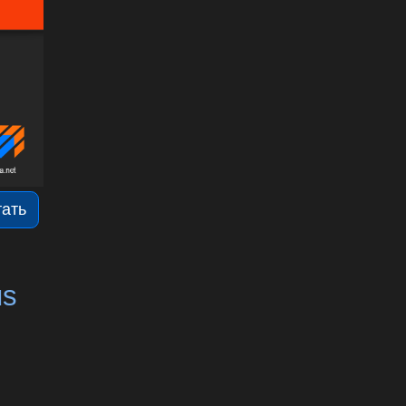
тать
us