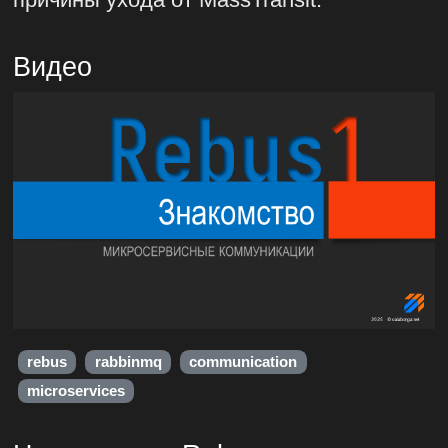
Видео
rebus
rabbinmq
communication
microservices