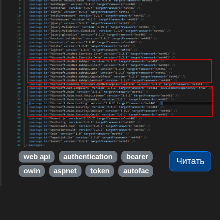
web api
authentication
bearer
Читать
owin
aspnet
token
autofac