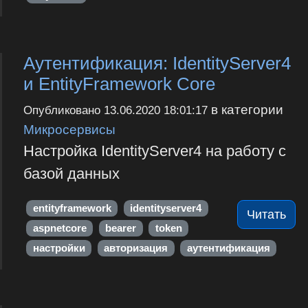
Аутентификация: IdentityServer4
и EntityFramework Core
в категории
Опубликовано
13.06.2020 18:01:17
Микросервисы
Настройка IdentityServer4 на работу с
базой данных
entityframework
identityserver4
Читать
aspnetcore
bearer
token
настройки
авторизация
аутентификация