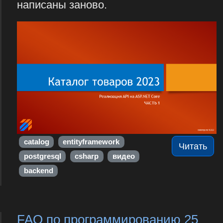
написаны заново.
catalog
entityframework
Читать
postgresql
csharp
видео
backend
FAQ по программированию 25