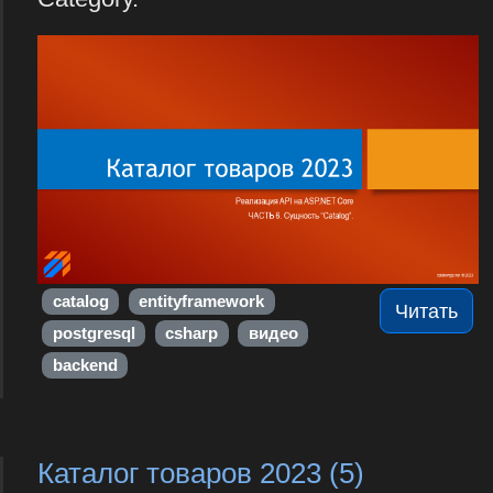
catalog
entityframework
Читать
postgresql
csharp
видео
backend
Каталог товаров 2023 (5)