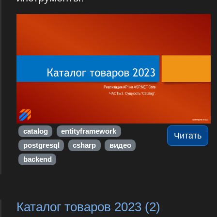
catalog
entityframework
Читать
postgresql
csharp
видео
backend
Каталог товаров 2023 (2)