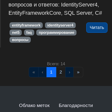
вопросов и ответов: IdentityServer4,
EntityFrameworkCore, SQL Server, C#
entityframework
identityserver4
Читать
net5
faq
программирование
вопросы
Всего: 14
«
‹
1
2
›
»
Облако меток
Благодарности