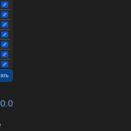
тать
0.0
е