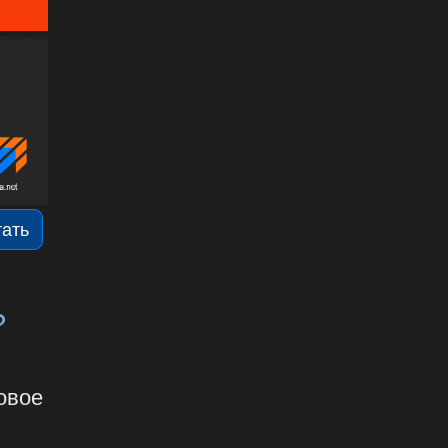
тать
?
овое