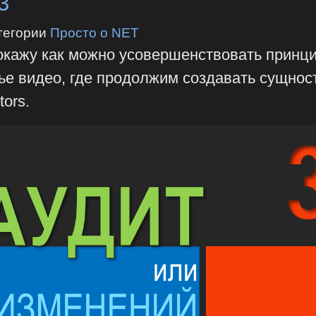
3
тегории
Просто о NET
покажу как можно усовершенствовать принц
тье видео, где продолжим создавать сущнос
tors.