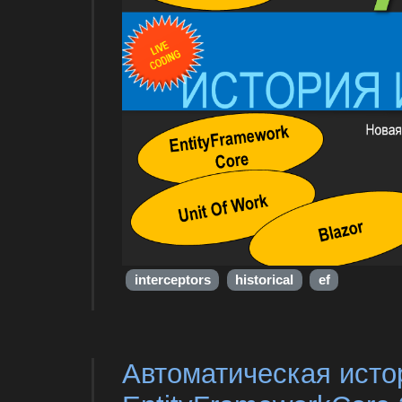
interceptors
historical
ef
Автоматическая исто