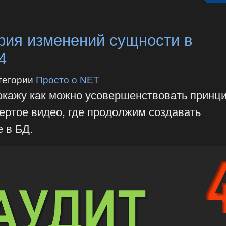
рия изменений сущности в
4
тегории
Просто о NET
покажу как можно усовершенствовать принц
вертое видео, где продолжим создавать
е в БД.