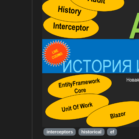
interceptors
historical
ef