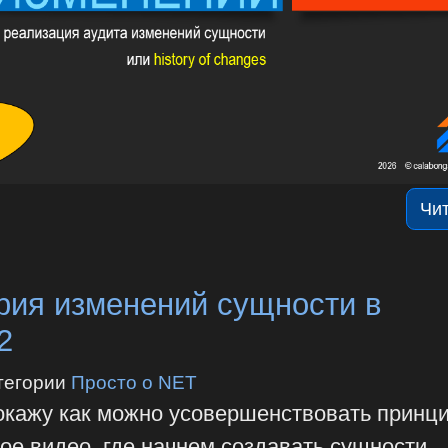
Чи
рия изменений сущности в
2
тегории
Просто о NET
покажу как можно усовершенствовать принц
рое видео, где начнем создавать сущности.