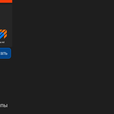
тать
ипы