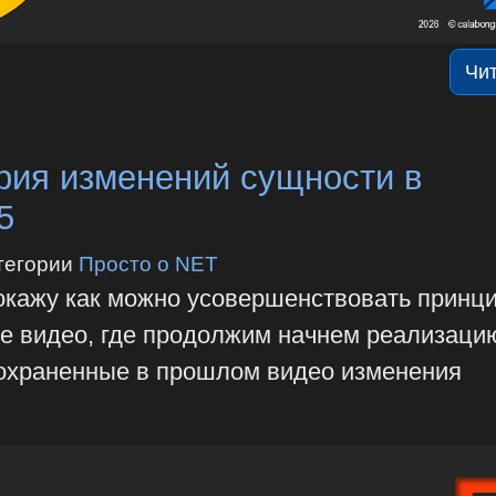
Чи
рия изменений сущности в
5
тегории
Просто о NET
покажу как можно усовершенствовать принц
ое видео, где продолжим начнем реализаци
сохраненные в прошлом видео изменения