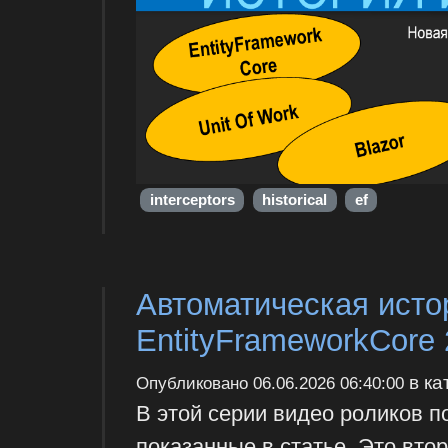
interceptors
historical
ef
Автоматическая исто
EntityFrameworkCore 
в ка
Опубликовано
06.06.2026 06:40:00
В этой серии видео роликов 
показанные в статье. Это вто