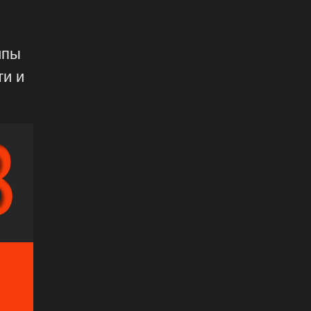
ипы
ти и