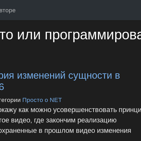
вторе
то или программиров
рия изменений сущности в
6
тегории
Просто о NET
покажу как можно усовершенствовать принц
тое видео, где закончим реализацию
сохраненные в прошлом видео изменения