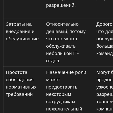
разрешений.
Затраты на
Относительно
Дорого
внедрение и
дешевый, потому
что для
обслуживание
что его может
обслуж
обслуживать
больша
небольшой IT-
команд
отдел.
Простота
Назначение роли
Могут 
соблюдения
может
предос
нормативных
предоставить
узкосп
требований
некоторым
разреш
сотрудникам
трансл
нежелательный
компан