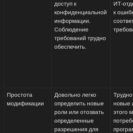
доступ к
ИТ-отд
конфиденциальной
к ошиб
информации.
соотве
Соблюдение
требов
требований трудно
обеспечить.
Простота
Довольно легко
Трудно
модификации
определить новые
новые 
роли или отозвать
этого м
определенные
потреб
разрешения для
програ