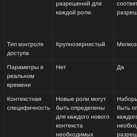
разрешений для
соотве
каждой роли.
разреш
Тип контроля
Крупнозернистый
Мелкоз
доступа
Параметры в
Нет
Да
реальном
времени
Контекстная
Новые роли могут
Наборы
специфичность
быть определены
быть о
для каждого нового
каждог
контекста
необх
необходимых
разреш