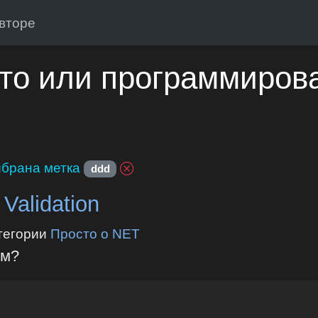
вторе
то или программиров
брана метка
ddd
Validation
тегории
Просто о NET
ем?