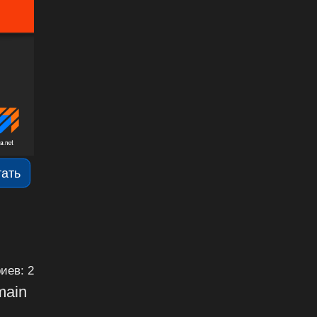
тать
иев: 2
main