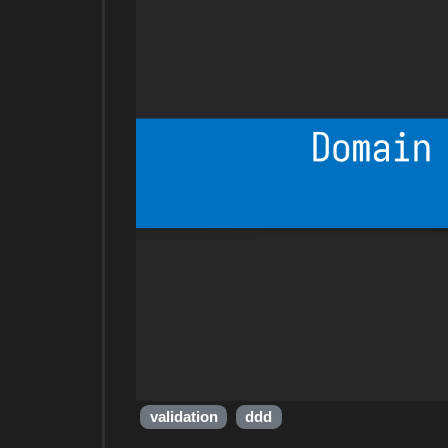
validation
ddd