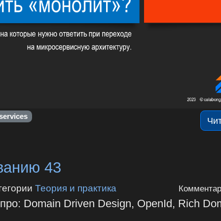
services
Чи
ванию 43
тегории
Теория и практика
Комментар
про: Domain Driven Design, OpenId, Rich Do