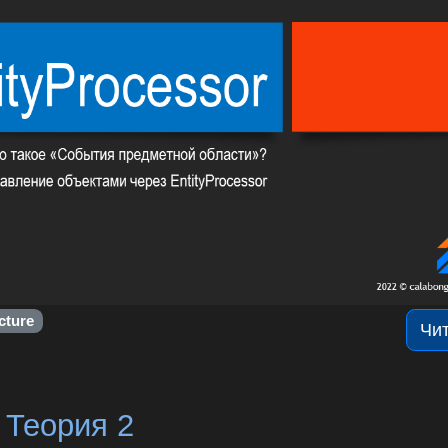
cture
Чи
 Теория 2