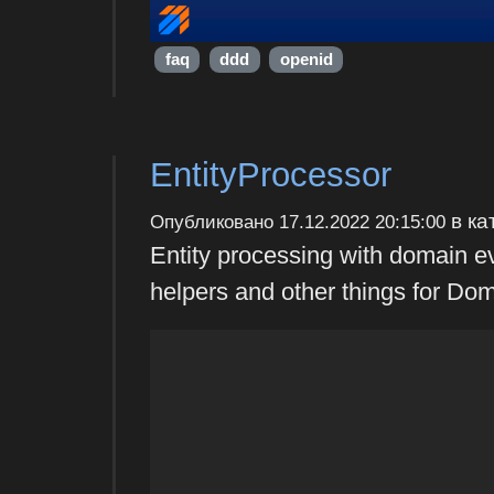
faq
ddd
openid
EntityProcessor
в ка
Опубликовано
17.12.2022 20:15:00
Entity processing with domain ev
helpers and other things for Do