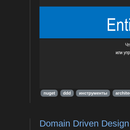
nuget
ddd
инструменты
archite
Domain Driven Design