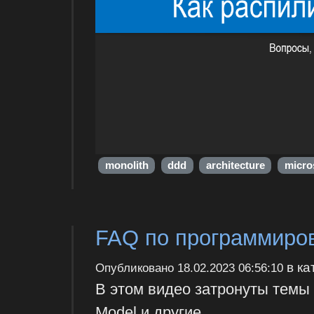
monolith
ddd
architecture
micro
FAQ по программиро
в ка
Опубликовано
18.02.2023 06:56:10
В этом видео затронуты темы 
Model и другие