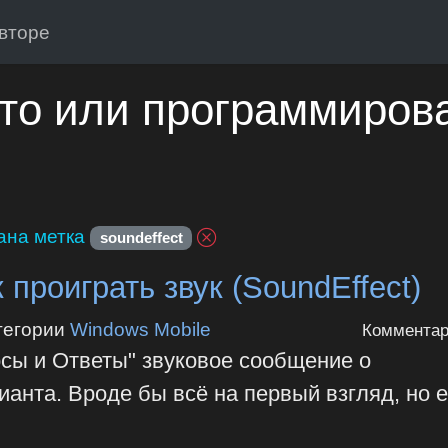
вторе
то или программиров
ана метка
soundeffect
 проиграть звук (SoundEffect)
тегории
Windows Mobile
Комментар
осы и Ответы" звуковое сообщение о
анта. Вроде бы всё на первый взгляд, но е