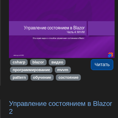
csharp
blazor
видео
Читать
программирование
mvvm
pattern
обучение
состояние
Управление состоянием в Blazor
2