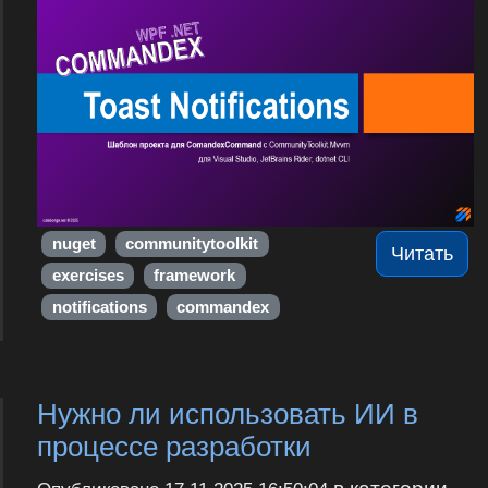
nuget
communitytoolkit
Читать
exercises
framework
notifications
commandex
Нужно ли использовать ИИ в
процессе разработки