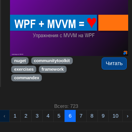
nuget
communitytoolkit
Читать
exercises
framework
commandex
Всего: 723
‹
1
2
3
4
5
6
7
8
9
10
›