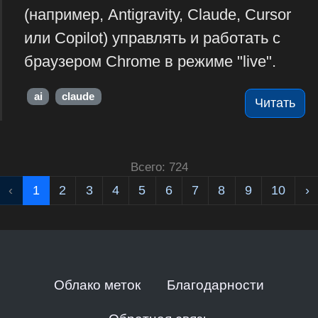
(например, Antigravity, Claude, Cursor
или Copilot) управлять и работать с
браузером Chrome в режиме "live".
ai
claude
Читать
Всего: 724
‹
1
2
3
4
5
6
7
8
9
10
›
Облако меток
Благодарности