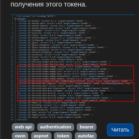
получения этого токена.
web api
authentication
bearer
Читать
owin
aspnet
token
autofac