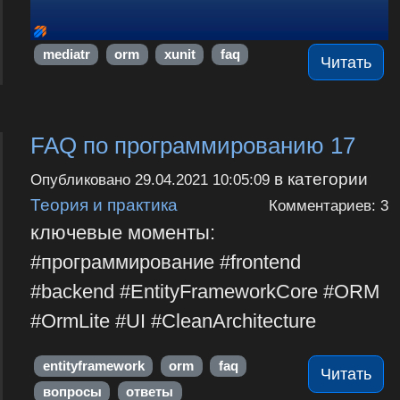
mediatr
orm
xunit
faq
Читать
FAQ по программированию 17
в категории
Опубликовано
29.04.2021 10:05:09
Теория и практика
Комментариев: 3
ключевые моменты:
#программирование #frontend
#backend #EntityFrameworkCore #ORM
#OrmLite #UI #CleanArchitecture
entityframework
orm
faq
Читать
вопросы
ответы