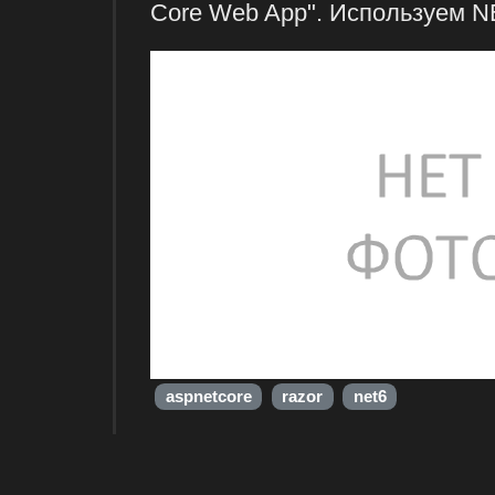
Core Web App". Используем NE
aspnetcore
razor
net6