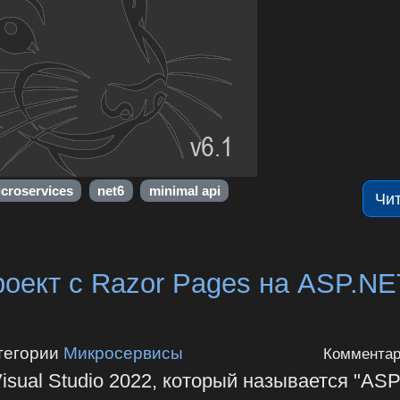
croservices
net6
minimal api
Чи
роект с Razor Pages на ASP.NE
тегории
Микросервисы
Комментар
isual Studio 2022, который называется "AS