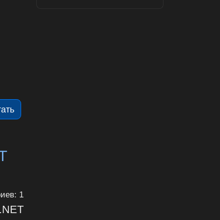
тать
T
иев: 1
P.NET