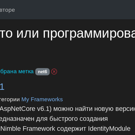
вторе
то или программиров
брана метка
net6
1
тегории
My Frameworks
AspNetCore v6.1) можно найти новую верси
редназначен для быстрого создания
Nimble Framework содержит IdentityModule