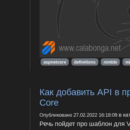
aspnetcore
definitions
nimble
mi
Как добавить API в п
Core
в ка
Опубликовано
27.02.2022 16:18:09
Речь пойдет про шаблон для V