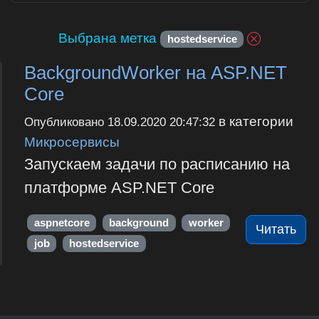
Выбрана метка
hostedservice
BackgroundWorker на ASP.NET
Core
в категории
Опубликовано
18.09.2020 20:47:32
Микросервисы
Запускаем задачи по расписанию на
платформе ASP.NET Core
aspnetcore
background
worker
Читать
job
hostedservice