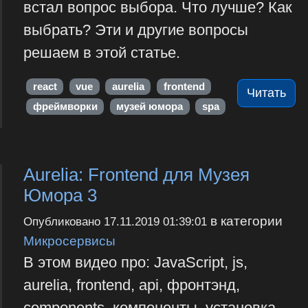
встал вопрос выбора. Что лучше? Как
выбрать? Эти и другие вопросы
решаем в этой статье.
react
vue
aurelia
frontend
Читать
фреймворки
музей юмора
spa
Aurelia: Frontend для Музея
Юмора 3
в категории
Опубликовано
17.11.2019 01:39:01
Микросервисы
В этом видео про: JavaScript, js,
aurelia, frontend, api, фронтэнд,
components, компоненты, установка,