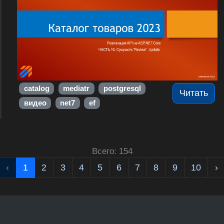
catalog
mediatr
postgresql
Читать
видео
net7
ef
Всего: 154
‹
1
2
3
4
5
6
7
8
9
10
›