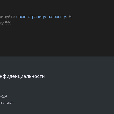
трируйте
свою страницу на boosty
. Я
дку
5%
онфиденциальности
C-SA
тельна!