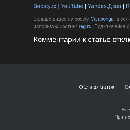
Boosty.to
|
YouTube
|
Yandex.Дзен
|
R
Больше видео на boosty
Calabonga
, а ес
использую хостинг
reg.ru
, Подключайся 
Комментарии к статье отк
Облако меток
Б
Все
При ис