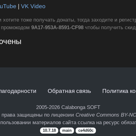
uTube
|
VK Video
ли хотите тоже получать донаты, тогда заходите и регис
с промокодом
9A17-953A-8591-CF98
чтобы получить ски
лючены
лагодарности
Обратная связь
Политика к
2005-2026
Calabonga SOFT
 права защищены по лицензии
Creative Commons BY-N
пользовании материалов сайта ссылка на ресурс обяза
10.7.18
main
ce4d60c