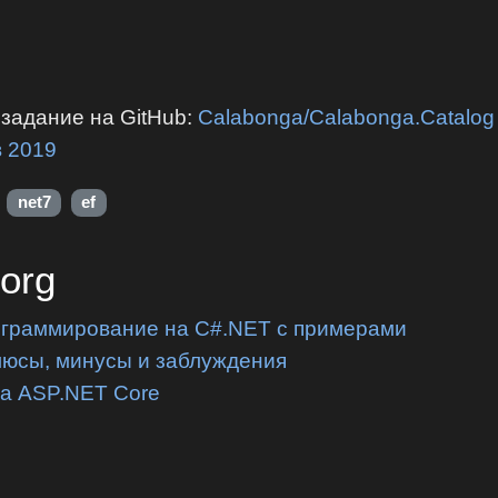
задание на GitHub:
Calabonga/Calabonga.Catalog
в 2019
net7
ef
.org
ограммирование на C#.NET с примерами
люсы, минусы и заблуждения
на ASP.NET Core