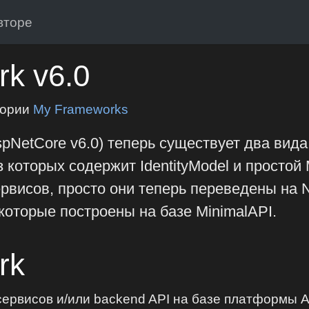
вторе
k v6.0
гории
My Frameworks
pNetCore v6.0) теперь существует два вид
из которых содержит IdentityModel и простой
висов, просто они теперь переведены на N
которые построены на базе MinimalAPI.
rk
ервисов и/или backend API на базе платформы 