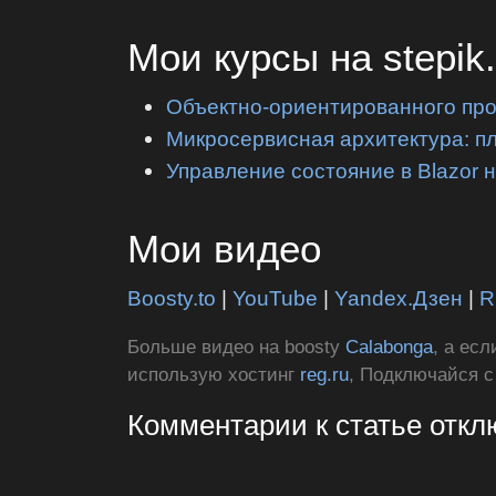
Мои курсы на stepik
Объектно-ориентированного пр
Микросервисная архитектура: п
Управление состояние в Blazor 
Мои видео
Boosty.to
|
YouTube
|
Yandex.Дзен
|
R
Больше видео на boosty
Calabonga
, а ес
использую хостинг
reg.ru
, Подключайся 
Комментарии к статье отк