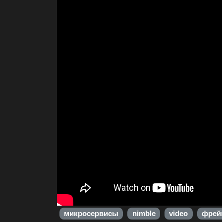
микросервисы
nimble
video
фрей