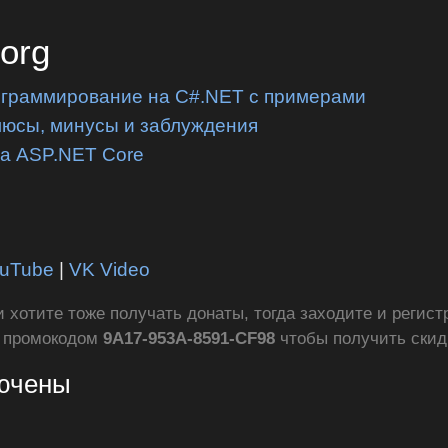
.org
ограммирование на C#.NET с примерами
люсы, минусы и заблуждения
на ASP.NET Core
uTube
|
VK Video
ли хотите тоже получать донаты, тогда заходите и регис
с промокодом
9A17-953A-8591-CF98
чтобы получить ски
лючены