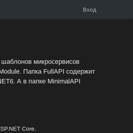
Вход
а шаблонов микросервисов
 Module. Папка FullAPI содержит
ET6. А в папке MinimalAPI
ASP.NET Core.