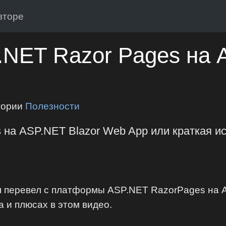
вторе
.NET Razor Pages на 
гории
Полезности
 на ASP.NET Blazor Web App или краткая ис
t я перевел с платформы ASP.NET RazorPages на A
 и плюсах в этом видео.