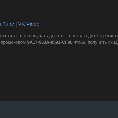
uTube
|
VK Video
ли хотите тоже получать донаты, тогда заходите и регис
с промокодом
9A17-953A-8591-CF98
чтобы получить ски