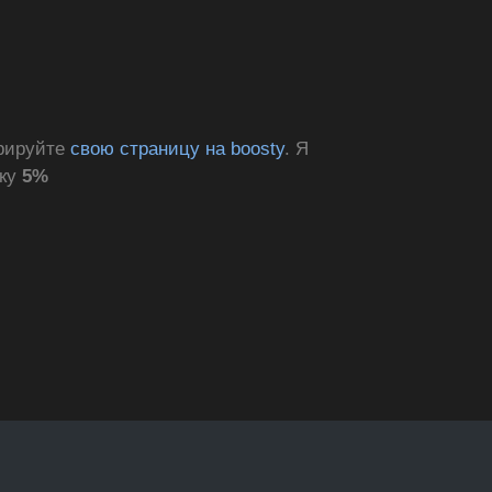
трируйте
свою страницу на boosty
. Я
дку
5%