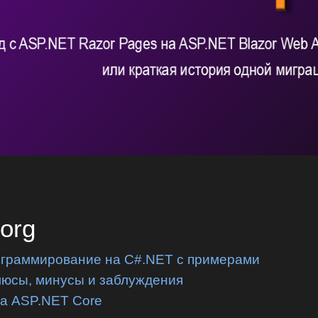
.org
ограммирование на C#.NET с примерами
люсы, минусы и заблуждения
на ASP.NET Core