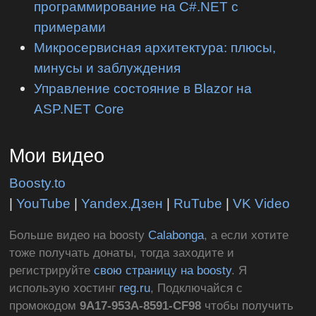
программирование на C#.NET с
примерами
Микросервисная архитектура: плюсы,
минусы и заблуждения
Управление состояние в Blazor на
ASP.NET Core
Мои видео
Boosty.to
|
YouTube
|
Yandex.Дзен
|
RuTube
|
VK Video
Больше видео на boosty
Calabonga
, а если хотите
тоже получать донаты, тогда заходите и
регистрируйте
свою страницу на boosty
. Я
использую хостинг
reg.ru
, Подключайся с
промокодом
9A17-953A-8591-CF98
чтобы получить