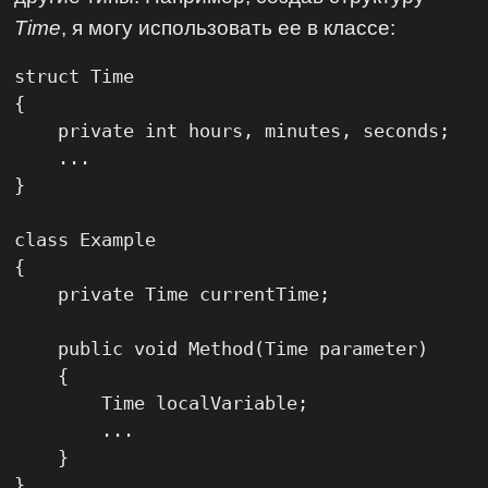
Time
, я могу использовать ее в классе:
struct Time

{

    private int hours, minutes, seconds;

    ...

}

class Example

{

    private Time currentTime;

    public void Method(Time parameter)

    {

        Time localVariable;

        ...

    }

}