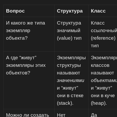
Вопрос
Структура
Класс
И какого же типа
Структура
Класс
экземпляр
значимый
ссылочны
объекта?
(value) тип
(reference)
тип
А где “живут”
Экземпляры
Экземпляр
экземпляры этих
структуры
классов
объектов?
называют
называют
значениями
объектам
и “живут”
и “живут”
они в стеке
они в куче
(stack).
(heap).
Можно ли создать
Нет
Да