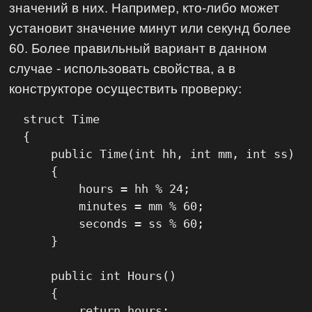
значений в них. Например, кто-либо может
установит значение минут или секунд более
60. Более правильный вариант в данном
случае - использовать свойства, а в
конструкторе осуществить проверку:
  struct Time

  {

      public Time(int hh, int mm, int ss)

      {

          hours = hh % 24;

          minutes = mm % 60;

          seconds = ss % 60;

      }

      public int Hours()

      {

          return hours;
