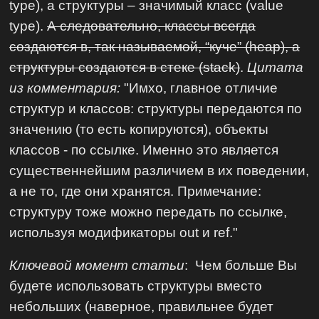
type), а структуры – значимый класс (value
type).
А следовательно, классы всегда
создаются в, так называемой, “куче” (heap), а
структуры создаются в стеке (stack)
.
Цитата
из комментария:
"Имхо, главное отличие
структур и классов: структуры передаются по
значению (то есть копируются), объекты
классов - по ссылке. Именно это является
существеннейшим различием в их поведении,
а не то, где они хранятся. Примечание:
структуру тоже можно передать по ссылке,
используя модификаторы out и ref."
Ключевой момент статьи
: Чем больше Вы
будете использовать структуры вместо
небольших (наверное, правильнее будет