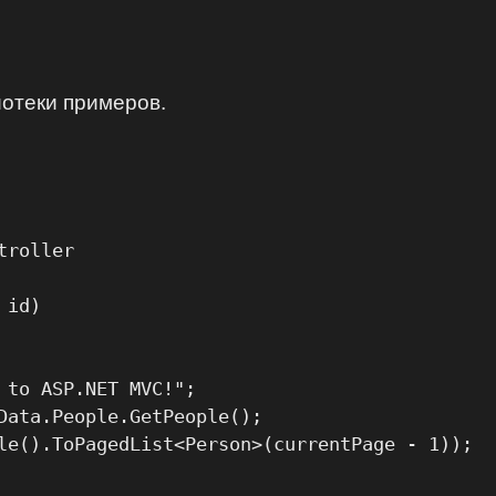
отеки примеров.
roller

id)

 to ASP.NET MVC!";

Data.People.GetPeople();

le().ToPagedList<Person>(currentPage - 1));
