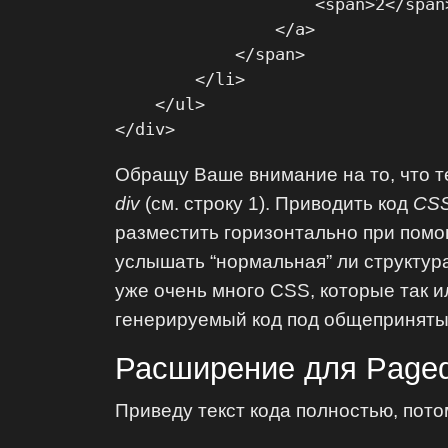
                    <span>2</span>
                </a>

            </span>

        </li>

    </ul>

</div>
Обращу Ваше внимание на то, что те
div
(см. строку 1). Приводить код
CS
разместить горизонтально при помощ
услышать “нормальная” ли структур
уже очень много CSS, которые так ил
генерируемый код под общеприняты
Расширение для Paged
Приведу текст кода полностью, пот