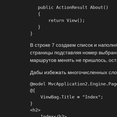
   public ActionResult About()

   {

       return View();

   }

}
В строке 7 создаем список и напол
страницы подставляя номер выбранн
маршрутов менять не пришлось, оста
Дабы избежать многочисленных слов 
@model MvcApplication2.Engine.Pag
@{

    ViewBag.Title = "Index";

}

<h2>

    Index</h2>
