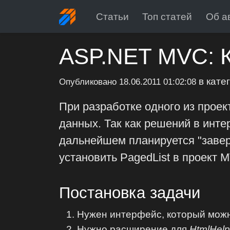
Статьи
Топ статей
Об а
ASP.NET MVC: К
в кате
Опубликовано
18.06.2011 01:02:08
При разработке одного из прое
данных. Так как решений в интер
дальнейшем планируется "завер
установить PagedList в проект 
Постановка задачи
Нужен интерфейс, который можн
Нужно расширение для
HtmlHelp