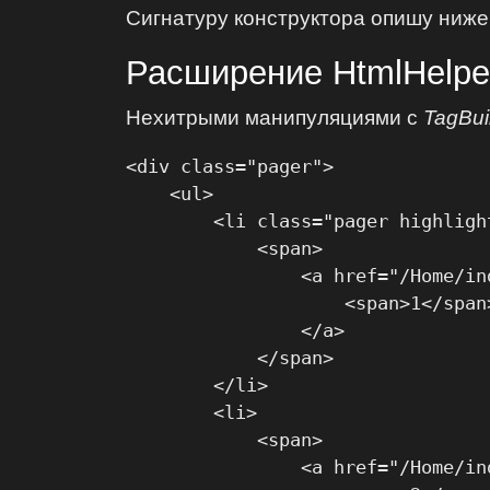
Сигнатуру конструктора опишу ниже
Расширение HtmlHelpe
Нехитрыми манипуляциями с
TagBui
<div class="pager">

    <ul>

        <li class="pager highlight
            <span>

                <a href="/Home/ind
                    <span>1</span>
                </a>

            </span>

        </li>

        <li>

            <span>

                <a href="/Home/ind