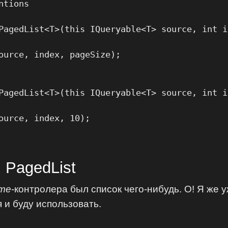
tions

PagedList<T>(this IQueryable<T> source, int i
ource, index, pageSize);

PagedList<T>(this IQueryable<T> source, int in
ource, index, 10);

 PagedList
me
-контролера был список чего-нибудь. О! Я же 
 и буду использовать.