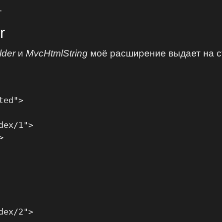
.
r
lder
и
MvcHtmlString
моё расширение выдает на с
ed">

ex/1">



ex/2">
