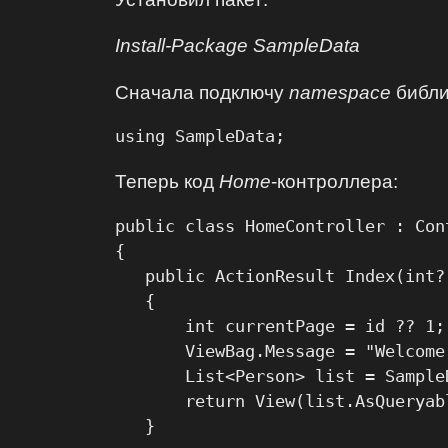
Install-Package SampleData
Сначала подключу
namespace
библи
Теперь код
Home
-контроллера:
public class HomeController : Cont
{

   public ActionResult Index(int? 
   {

       int currentPage = id ?? 1;

       ViewBag.Message = "Welcome
       List<Person> list = Sample
       return View(list.AsQueryab
   }
