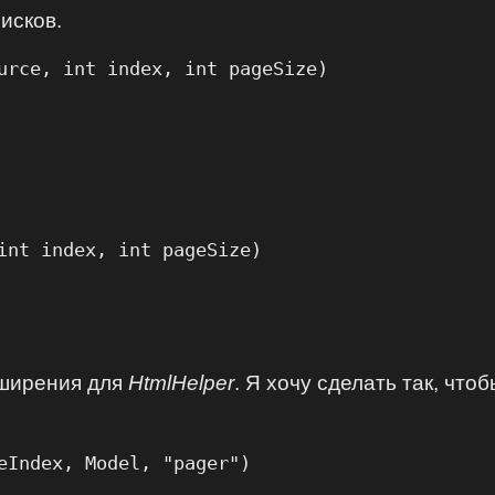
исков.
urce, int index, int pageSize)

int index, int pageSize)

сширения для
HtmlHelper
. Я хочу сделать так, чт
eIndex, Model, "pager")