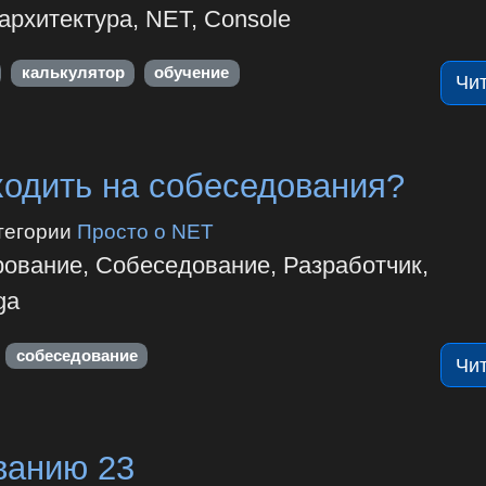
, архитектура, NET, Console
калькулятор
обучение
Чи
ходить на собеседования?
тегории
Просто о NET
рование, Собеседование, Разработчик,
ga
собеседование
Чи
ванию 23