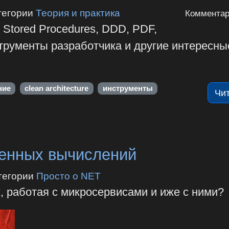
тегории
Теория и практика
Комментар
 Stored Procedures, DDD, PDF,
трументы разработчика и другие интересны
ние
clean architecture
инструменты
Чи
енных вычислений
тегории
Просто о NET
, работая с микросервисами и иже с ними?