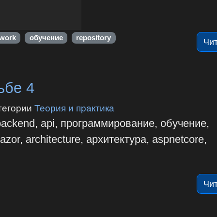
 work
обучение
repository
Чи
ьбе 4
тегории
Теория и практика
backend, api, программирование, обучение,
zor, architecture, архитектура, aspnetcore,
Чи