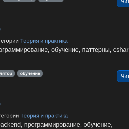
Чи
)
тегории
Теория и практика
рограммирование, обучение, паттерны, cshar
лятор
обучение
Чи
)
тегории
Теория и практика
 backend, программирование, обучение,