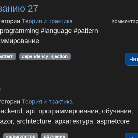
ванию 27
тегории
Теория и практика
Комментар
rogramming #language #pattern
раммирование
pattern
dependency injection
Чи
)
тегории
Теория и практика
backend, api, программирование, обучение,
zor, architecture, архитектура, aspnetcore
калькулятор
обучение