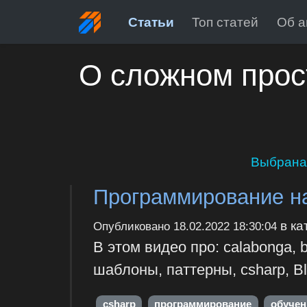
Статьи
Топ статей
Об а
О сложном прос
Выбрана
Программирование на
в ка
Опубликовано
18.02.2022 18:30:04
В этом видео про: calabonga, 
шаблоны, паттерны, csharp, Bla
csharp
программирование
обучен