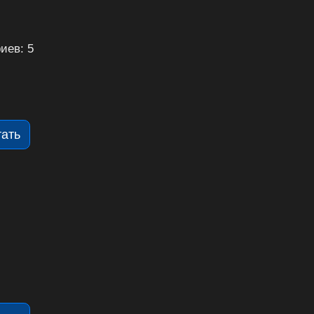
иев: 5
тать