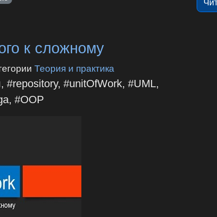
Чи
того к сложному
тегории
Теория и практика
#repository, #unitOfWork, #UML,
ga, #OOP