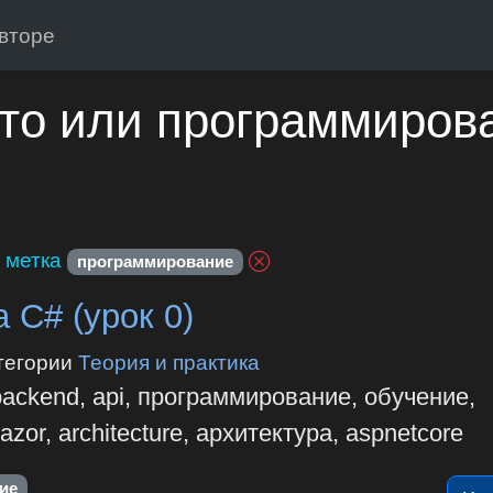
вторе
то или программиров
 метка
программирование
 С# (урок 0)
тегории
Теория и практика
backend, api, программирование, обучение,
zor, architecture, архитектура, aspnetcore
ие