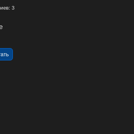
иев: 3
е
тать