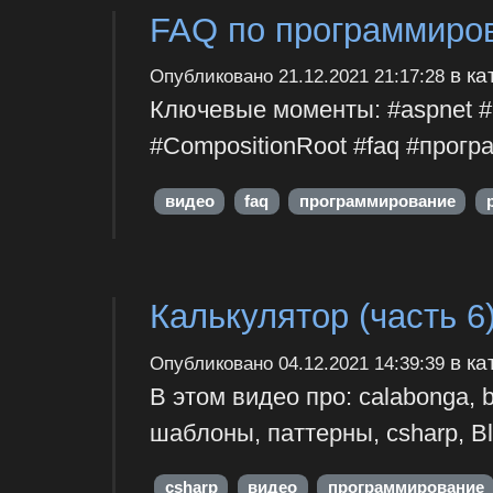
FAQ по программиро
в ка
Опубликовано
21.12.2021 21:17:28
Ключевые моменты: #aspnet #p
#CompositionRoot #faq #прог
видео
faq
программирование
Калькулятор (часть 6
в ка
Опубликовано
04.12.2021 14:39:39
В этом видео про: calabonga, 
шаблоны, паттерны, csharp, Bla
csharp
видео
программирование