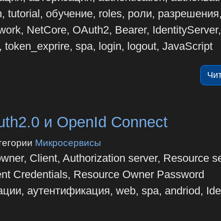
, tutorial, обучение, roles, роли, разрешения
work, NetCore, OAuth2, Bearer, IdentityServer,
 token_exprire, spa, login, logout, JavaScript
Чи
th2.0 и OpenId Connect
тегории
Микросервисы
er, Client, Authorization server, Resource se
lient Credentials, Resource Owner Password
ции, аутентификация, web, spa, andriod, Iden