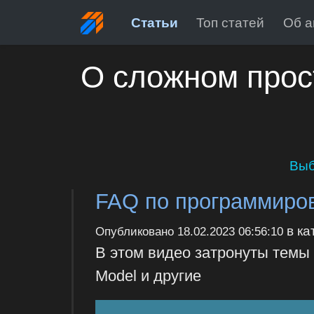
Статьи
Топ статей
Об а
О сложном прос
Выб
FAQ по программиро
в ка
Опубликовано
18.02.2023 06:56:10
В этом видео затронуты темы 
Model и другие