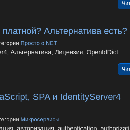
Чи
ет платной? Альтернатива есть?
тегории
Просто о NET
ver4, Альтернатива, Лицензия, OpenIdDict
Чи
cript, SPA и IdentityServer4
тегории
Микросервисы
ия, авторизация, authentication, authorizati