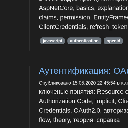
AspNetCore, basics, explanation
claims, permission, EntityFrame
ClientCredentials, refresh_token,
javascript
authentication
openid
Аутентификация: OAu
в ка
Опубликовано
15.05.2020 22:45:54
ключеные понятия: Resource own
Authorization Code, Implicit, C
Credentials, OAuth2.0, авториза
flow, theory, теория, справка