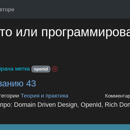
вторе
то или программиров
рана метка
openid
ванию 43
тегории
Теория и практика
Комментар
про: Domain Driven Design, OpenId, Rich Do