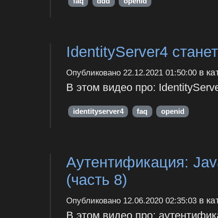
faq
ddd
openid
IdentityServer4 стан
в ка
Опубликовано
22.12.2021 01:50:00
В этом видео про: IdentitySer
identityserver4
faq
openid
Аутентификация: JavaS
(часть 8)
в ка
Опубликовано
12.06.2020 02:35:03
В этом видео про: аутентификац