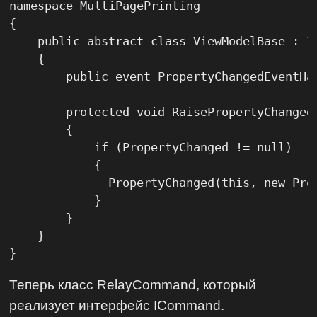
namespace MultiPagePrinting

{

    public abstract class ViewModelBase : IN
    {

        public event PropertyChangedEventHan
        protected void RaisePropertyChanged(
        {

            if (PropertyChanged != null)

            {

              PropertyChanged(this, new Prop
            }

        }

    }

}
Теперь класс RelayCommand, который
реализует интерфейс ICommand.