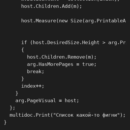
      host.Children.Add(m);

      host.Measure(new Size(arg.PrintableAre
      if (host.DesiredSize.Height > arg.Pri
      {

        host.Children.Remove(m);

        arg.HasMorePages = true;

        break;

      }

      index++;

    }

    arg.PageVisual = host;

  };

  multidoc.Print("Список какой-то фигни");

}