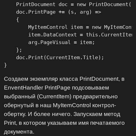
    PrintDocument doc = new PrintDocument();
    doc.PrintPage += (s, arg) =>

    {

        MyItemControl item = new MyItemContr
        item.DataContext = this.CurrentItem;
        arg.PageVisual = item;

    };

    doc.Print(CurrentItem.Title);

}
Создаем экземпляр класса PrintDocument, в
EnventHandler PrintPage подсовываем
выбранный (CurrentItem) предварительно
обернутый в наш MyItemControl контрол-
обертку. И более ничего. Запускаем метод
Print, в котором указываем имя печатаемого
документа.