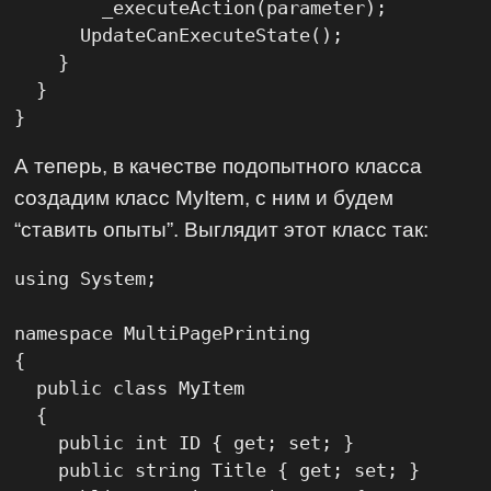
        _executeAction(parameter);

      UpdateCanExecuteState();

    }

  }

}
А теперь, в качестве подопытного класса
создадим класс MyItem, с ним и будем
“ставить опыты”. Выглядит этот класс так:
using System;

namespace MultiPagePrinting

{

  public class MyItem

  {

    public int ID { get; set; }

    public string Title { get; set; }
