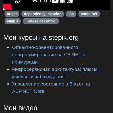
nuget
dependency injection
ioc
container
simple
inverse of control
Мои курсы на stepik.org
Объектно-ориентированного
программирование на C#.NET с
примерами
Микросервисная архитектура: плюсы,
минусы и заблуждения
Управление состояние в Blazor на
ASP.NET Core
Мои видео