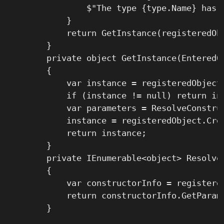
                $"The type {type.Name} has n
            }

            return GetInstance(registeredObj
        }

        private object GetInstance(EnteredOb
        {

            var instance = registeredObject.
            if (instance != null) return ins
            var parameters = ResolveConstruc
            instance = registeredObject.Crea
            return instance;

        }

        private IEnumerable<object> Resolve
        {

            var constructorInfo = registere
            return constructorInfo.GetParam
        }
