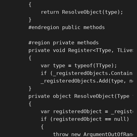
        {

            return ResolveObject(type);

        }

        #endregion public methods

        #region private methods

        private void Register<TType, TLive>(
        {

            var type = typeof(TType);

            if (_registeredObjects.Contains
            _registeredObjects.Add(type, ne
        }

        private object ResolveObject(Type ty
        {

            var registeredObject = _register
            if (registeredObject == null)

            {

                throw new ArgumentOutOfRange