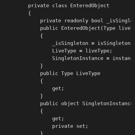
        private class EnteredObject

        {

            private readonly bool _isSinglet
            public EnteredObject(Type liveTy
            {

                _isSingleton = isSingleton;

                LiveType = liveType;

                SingletonInstance = instance
            }

            public Type LiveType

            {

                get;

            }

            public object SingletonInstance

            {

                get;

                private set;

            }
