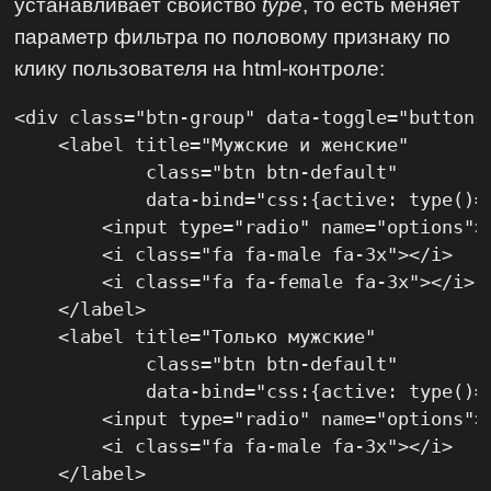
устанавливает свойство
type
, то есть меняет
параметр фильтра по половому признаку по
клику пользователя на html-контроле:
<div class="btn-group" data-toggle="buttons"
    <label title="Мужские и женские"

            class="btn btn-default"

            data-bind="css:{active: type()==
        <input type="radio" name="options">

        <i class="fa fa-male fa-3x"></i>

        <i class="fa fa-female fa-3x"></i>

    </label>

    <label title="Только мужские"

            class="btn btn-default"

            data-bind="css:{active: type()==
        <input type="radio" name="options">

        <i class="fa fa-male fa-3x"></i>

    </label>
