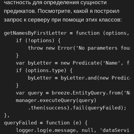
частность для определения сущности
предикатов. Посмотрите, какой я построил
запрос к серверу при помощи этих классов:
getNamesByFirstLetter = function (options, s
    if (!options) {

        throw new Error('No parameters found
    }

    var byLetter = new Predicate('Name', fi
    if (options.type) {

        byLetter = byLetter.and(new Predica
    }

    var query = breeze.EntityQuery.from('Nam
    manager.executeQuery(query)

        .then(success).fail(queryFailed);

},

queryFailed = function (e) {

    logger.log(e.message, null, 'dataService