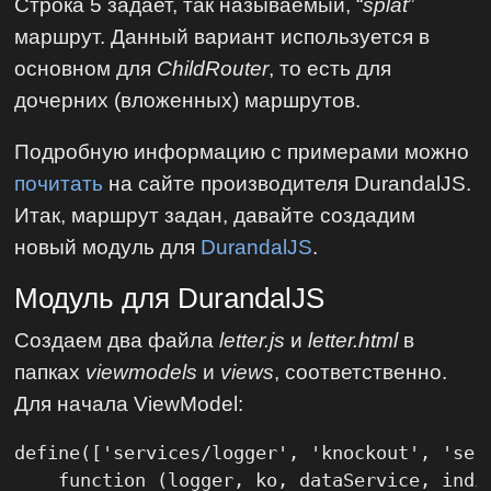
Строка 5 задает, так называемый, “
splat
”
маршрут. Данный вариант используется в
основном для
ChildRouter
, то есть для
дочерних (вложенных) маршрутов.
Подробную информацию с примерами можно
почитать
на сайте производителя DurandalJS.
Итак, маршрут задан, давайте создадим
новый модуль для
DurandalJS
.
Модуль для DurandalJS
Создаем два файла
letter.js
и
letter.html
в
папках
viewmodels
и
views
, соответственно.
Для начала ViewModel:
define(['services/logger', 'knockout', 'ser
    function (logger, ko, dataService, indic