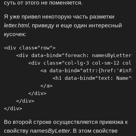
суть от этого не поменяется.
Я уже привел некоторую часть разметки
letter.html
, приведу и еще один интересный
кусочек:
<div class="row">

    <div data-bind="foreach: namesByLetter">
        <div class="col-lg-3 col-sm-12 col-m
            <a data-bind="attr:{href:'#info/
                <h1 data-bind="text: Name"><
            </a>

        </div>

    </div>

</div>
Во второй строке осуществляется привязка к
свойству
namesByLetter
. В этом свойстве