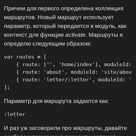
Причем для первого определена коллекция
маршрутов. Новый маршрут использует
параметр, который передается в модуль, как
контекст для функции
activate
. Маршруты я
определю следующим образом:
var routes = [

    { route: ['', 'home/index'], moduleId: 
    { route: 'about', moduleId: 'site/about'
    { route: 'letter/:letter', moduleId: 's
];
Параметр для маршрута задается как:
:letter
И раз уж заговорили про маршруты, давайте