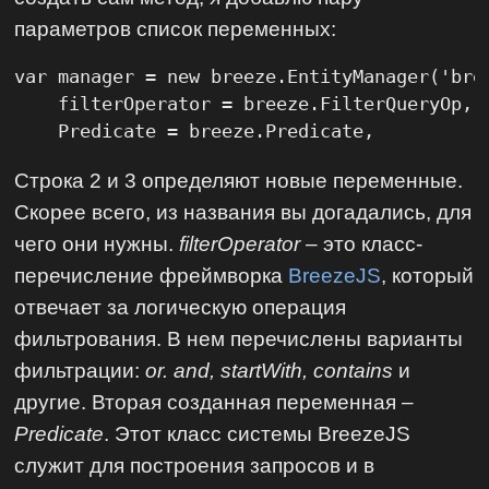
параметров список переменных:
var manager = new breeze.EntityManager('bree
    filterOperator = breeze.FilterQueryOp,

    Predicate = breeze.Predicate,
Строка 2 и 3 определяют новые переменные.
Скорее всего, из названия вы догадались, для
чего они нужны.
filterOperator
– это класс-
перечисление фреймворка
BreezeJS
, который
отвечает за логическую операция
фильтрования. В нем перечислены варианты
фильтрации:
or. and, startWith, contains
и
другие. Вторая созданная переменная –
Predicate
. Этот класс системы BreezeJS
служит для построения запросов и в