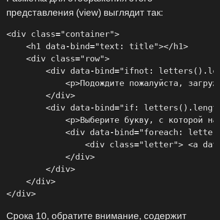
представления (view) выглядит так:
<div class="container">

    <h1 data-bind="text: title"></h1>

    <div class="row">

        <div data-bind="ifnot: letters().len
            <p>Подождите пожалуйста, загружа
        </div>

        <div data-bind="if: letters().length
            <p>Выберите букву, с которой на
            <div data-bind="foreach: letters
                <div class="letter"> <a dat
            </div>

        </div>

    </div>

</div>
Срока 10, обратите внимание, содержит