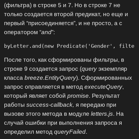
(фильтра) в строке 5 и 7. Но в строке 7 не
только создается второй предикат, но еще и
первый “присоединяется”, и не просто, а с
оператором “
and
”:
byLetter.and(new Predicate('Gender', filter
После того, как сформированы фильтры, в
строке 9 создается запрос (
query
экземпляр
класса
breeze.EntityQuery
). Сформированных
запрос оправляется в метод
executeQuery
,
который являет собой
promise
. Результат
работы
success-callback,
я передаю при
вызове этого метода в модуле
letters.js
. На
случай ошибки при выполнения запроса я
определил метод
queryFailed
.