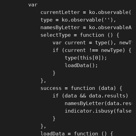
        var

            currentLetter = ko.observable(),
            type = ko.observable(''),

            namesByLetter = ko.observableArr
            selectType = function () {

                var current = type(), newTyp
                if (current !== newType) {

                    type(this[0]);

                    loadData();

                }

            },

            success = function (data) {

                if (data && data.results) {

                    namesByLetter(data.resul
                    indicator.isbusy(false);
                }

            },

            loadData = function () {
