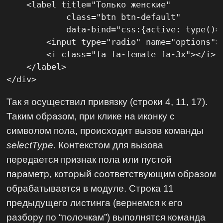
    <label title="Только женские"

            class="btn btn-default"

            data-bind="css:{active: type()==
        <input type="radio" name="options">

        <i class="fa fa-female fa-3x"></i>

    </label>

</div>
Так я осуществил привязку (строки 4, 11, 17).
Таким образом, при клике на иконку с
символом пола, происходит вызов команды
selectType
. Контекстом для вызова
передается признак пола или пустой
параметр, который соответствующим образом
обрабатывается в модуле. Строка 11
предыдущего листинга (вернемся к его
разбору по “полочкам”) выполнятся команда